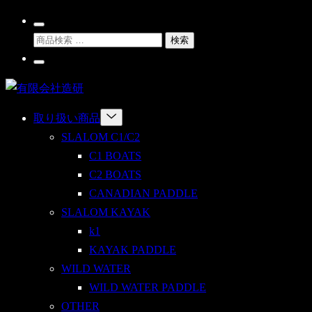
Skip
Search
to
検
Toggle
検索
content
索
Go
対
To
有
My
象:
Account
限
Menu
取り扱い商品
会
Toggle
SLALOM C1/C2
社
C1 BOATS
造
C2 BOATS
研
CANADIAN PADDLE
SLALOM KAYAK
k1
KAYAK PADDLE
WILD WATER
WILD WATER PADDLE
OTHER