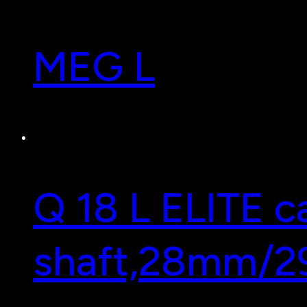
MEG L
Q 18 L ELITE ca
shaft,28mm/