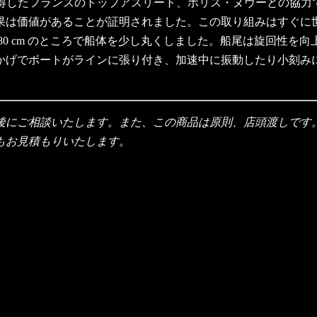
権タイトルを獲得したフランスのトップアスリート、ボリス・ヌヴーとの協
は価値があることが証明されました。この取り組みはすぐに世界中
80 cm のところで船体を少し丸くしました。船尾は旋回性を
かげでボートがラインに張り付き、加速中に振動したり小刻みに
後にご相談いたします。また、この商品は原則、店頭渡しです
もお見積もりいたします。