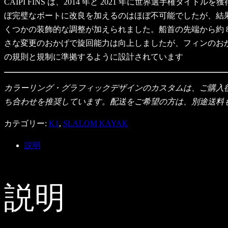
CAIPI FINS は、2014 年と 2021 年に世界選手
ぼ完璧なボートに改良を加えるのはほぼ不可能でしたが、結果
くつかの装飾的な調整が加えられました。船首の先端から約 
さな変更のおかげで旋回能力は向上しましたが、フィンのお
の規則と規制に準拠するように設計されています
カラーリング・グラフィックデザインのカスタムは、ご購入
ち合わせを推奨しています。配送をご希望の方は、別途送料
カテゴリー:
K1
,
SLALOM KAYAK
説明
説明