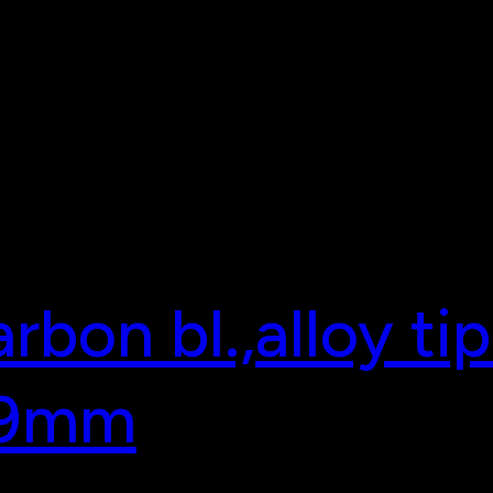
rbon bl.,alloy ti
29mm