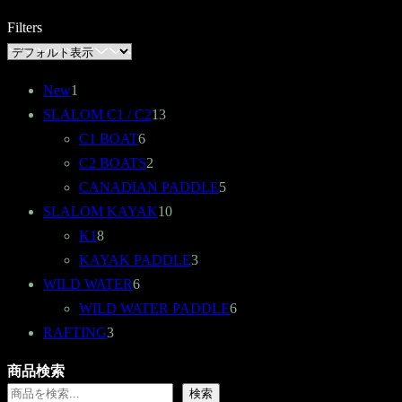
Filters
1
New
1
個
13
SLALOM C1 / C2
13
の
6
個
C1 BOAT
6
商
個
2
の
C2 BOATS
2
品
の
個
商
5
CANADIAN PADDLE
5
商
の
品
10
個
SLALOM KAYAK
10
8
品
商
個
の
K1
8
個
品
の
3
商
KAYAK PADDLE
3
の
6
商
個
品
WILD WATER
6
商
個
品
の
6
WILD WATER PADDLE
6
品
3
の
商
個
RAFTING
3
個
商
品
の
商品検索
の
品
商
検索