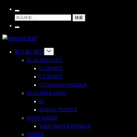
Skip
Search
to
検
Toggle
検索
content
索
Go
対
To
有
My
象:
Account
限
Menu
取り扱い商品
会
Toggle
SLALOM C1/C2
社
C1 BOATS
造
C2 BOATS
研
CANADIAN PADDLE
SLALOM KAYAK
k1
KAYAK PADDLE
WILD WATER
WILD WATER PADDLE
OTHER