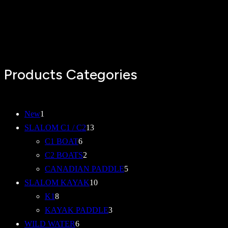
Products Categories
1
New
1
個
1
SLALOM C1 / C2
13
の
6
3
C1 BOAT
6
商
個
2
個
C2 BOATS
2
品
の
個
の
5
CANADIAN PADDLE
5
商
の
商
1
個
SLALOM KAYAK
10
8
品
商
品
0
の
K1
8
個
品
個
3
商
KAYAK PADDLE
3
の
6
の
個
品
WILD WATER
6