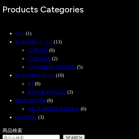
Products Categories
1
New
1
個
1
SLALOM C1 / C2
13
の
6
3
C1 BOAT
6
商
個
2
個
C2 BOATS
2
品
の
個
の
5
CANADIAN PADDLE
5
商
の
商
1
個
SLALOM KAYAK
10
8
品
商
品
0
の
K1
8
個
品
個
3
商
KAYAK PADDLE
3
の
6
の
個
品
WILD WATER
6
商
個
商
の
6
WILD WATER PADDLE
6
品
3
の
品
商
個
RAFTING
3
個
商
品
の
商品検索
の
品
商
SEARCH