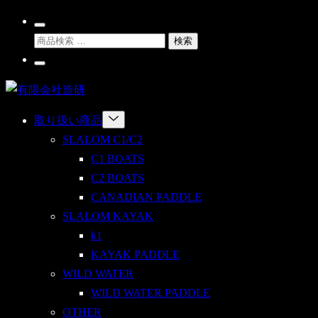
Skip
Search
to
検
Toggle
検索
content
索
Go
対
To
有
My
象:
Account
限
Menu
取り扱い商品
会
Toggle
SLALOM C1/C2
社
C1 BOATS
造
C2 BOATS
研
CANADIAN PADDLE
SLALOM KAYAK
k1
KAYAK PADDLE
WILD WATER
WILD WATER PADDLE
OTHER