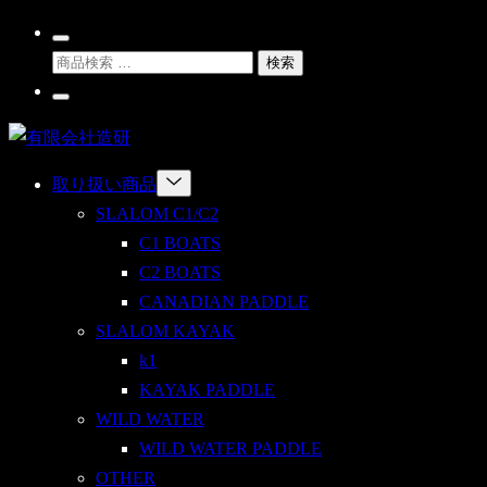
Skip
Search
to
検
Toggle
検索
content
索
Go
対
To
有
My
象:
Account
限
Menu
取り扱い商品
会
Toggle
SLALOM C1/C2
社
C1 BOATS
造
C2 BOATS
研
CANADIAN PADDLE
SLALOM KAYAK
k1
KAYAK PADDLE
WILD WATER
WILD WATER PADDLE
OTHER