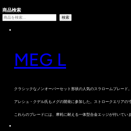
個
商
品
の
商品検索
の
品
商
検索
商
品
品
MEG L
クラシックなノンオーバーセット形状の人気のスラロームブレード。スロベ
アレシュ・クデル氏もメグの開発に参加した。ストロークエリアの寸法