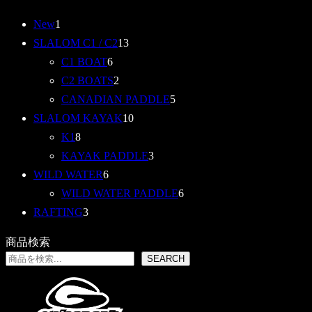
1
New
1
個
1
SLALOM C1 / C2
13
の
6
3
C1 BOAT
6
商
個
2
個
C2 BOATS
2
品
の
個
の
5
CANADIAN PADDLE
5
商
の
商
1
個
SLALOM KAYAK
10
8
品
商
品
0
の
K1
8
個
品
個
3
商
KAYAK PADDLE
3
の
6
の
個
品
WILD WATER
6
商
個
商
の
6
WILD WATER PADDLE
6
品
3
の
品
商
個
RAFTING
3
個
商
品
の
商品検索
の
品
商
SEARCH
商
品
品