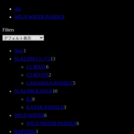
All
WILD WATER PADDLE
Filters
1
New
1
個
13
SLALOM C1 / C2
13
の
6
個
C1 BOAT
6
商
個
2
の
C2 BOATS
2
品
の
個
商
5
CANADIAN PADDLE
5
商
の
品
10
個
SLALOM KAYAK
10
8
品
商
個
の
K1
8
個
品
の
3
商
KAYAK PADDLE
3
の
6
商
個
品
WILD WATER
6
商
個
品
の
6
WILD WATER PADDLE
6
品
3
の
商
個
RAFTING
3