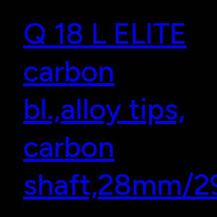
Q 18 L ELITE
carbon
bl.,alloy tips,
carbon
shaft,28mm/